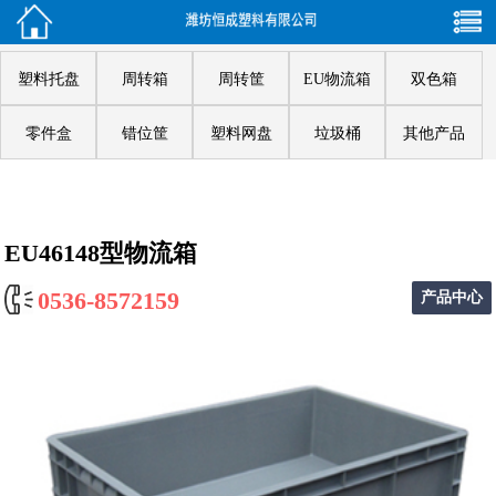
塑料托盘
周转箱
周转筐
EU物流箱
双色箱
零件盒
错位筐
塑料网盘
垃圾桶
其他产品
EU46148型物流箱
0536-8572159
产品中心