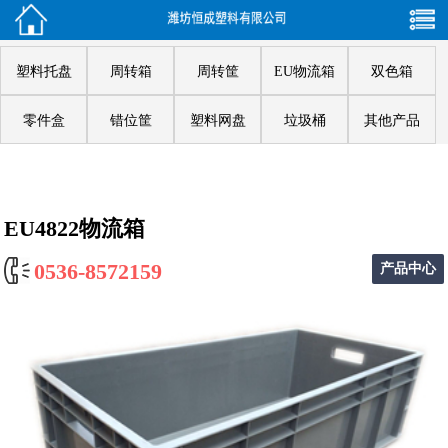
塑料托盘
周转箱
周转筐
EU物流箱
双色箱
零件盒
错位筐
塑料网盘
垃圾桶
其他产品
EU4822物流箱
0536-8572159
产品中心